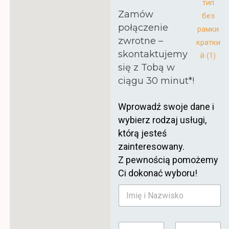
Zamów
połączenie
zwrotne –
skontaktujemy
się z Tobą w
ciągu 30 minut*!
Wprowadź swoje dane i
wybierz rodzaj usługi,
którą jesteś
zainteresowany.
Z pewnością pomożemy
Ci dokonać wyboru!
i
I
u
m
s
i
ł
ę
u
E
T
i