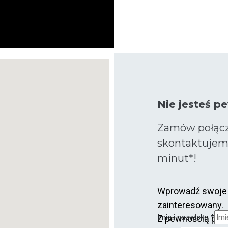
Nie jesteś p
Zamów połącz
skontaktujemy
minut*!
Wprowadź swoje da
zainteresowany.
Telefon
Imię i nazwisko
*
Z pewnością pom
Message