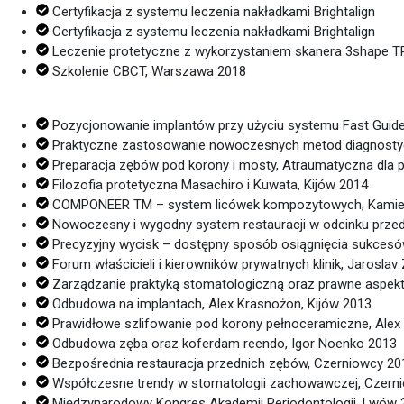
Certyfikacja z systemu leczenia nakładkami Brightalign
Certyfikacja z systemu leczenia nakładkami Brightalign
Leczenie protetyczne z wykorzystaniem skanera 3shape T
Szkolenie CBCT, Warszawa 2018
Pozycjonowanie implantów przy użyciu systemu Fast Guide,
Praktyczne zastosowanie nowoczesnych metod diagnosty
Preparacja zębów pod korony i mosty, Atraumatyczna dla p
Filozofia protetyczna Masachiro i Kuwata, Kijów 2014
COMPONEER TM – system licówek kompozytowych, Kamien
Nowoczesny i wygodny system restauracji w odcinku przed
Precyzyjny wycisk – dostępny sposób osiągnięcia sukcesów,
Forum właścicieli i kierowników prywatnych klinik, Jaroslav
Zarządzanie praktyką stomatologiczną oraz prawne aspekt
Odbudowa na implantach, Alex Krasnożon, Kijów 2013
Prawidłowe szlifowanie pod korony pełnoceramiczne, Alex
Odbudowa zęba oraz koferdam reendo, Igor Noenko 2013
Bezpośrednia restauracja przednich zębów, Czerniowcy 20
Współczesne trendy w stomatologii zachowawczej, Czern
Międzynarodowy Kongres Akademii Periodontologii, Lwów 