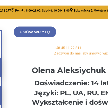
 242 277
Pon-Pt. 8:00-21:00, Sob-Nd. 10:00-18:00
Bukowińska 2, Mokotów,
UMÓW WIZYTĘ!
+48 45 11 22 811
Zadzwoń do nas, aby umówić wiz
Olena Aleksiychuk
Doświadczenie: 14 la
Języki: PL, UA, RU, E
Wykształcenie i dośw