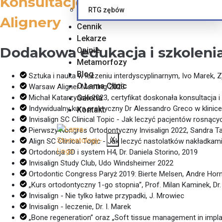
Konsultacje
RTG zębów
Alignery
Cennik
Lekarze
Dodakowa edukacja i szkolenia
Opinie
Metamorfozy
Blog
Sztuka i nauka w leczeniu interdyscyplinarnym, Ivo Marek, 
O Lama Clinic
Warsaw Aligner Meeting 2023
Michał Katarzyński 2023, certyfikat doskonała konsultacja 
Galeria
Indywidualny kurs praktyczny Dr Alessandro Greco w klini
Kontakt
Invisalign SC Clinical Topic - Jak leczyć pacjentów rosnących
Pierwszy Kongres Ortodontyczny Invisalign 2022, Sandra Ta
X
Align SC Clinical Topic - Jak leczyć nastolatków nakładkami 
Ortodoncja 3D i system H4, Dr. Daniela Storino, 2019
Invisalign Study Club, Udo Windsheimer 2022
Ortodontic Congress Paryż 2019: Bierte Melsen, Andre Horn, 
„Kurs ortodontyczny 1-go stopnia”, Prof. Milan Kaminek, Dr
Invisalign - Nie tylko łatwe przypadki, J. Mrowiec
Invisalign - leczenie, Dr. I. Marek
„Bone regeneration” oraz „Soft tissue management in implan