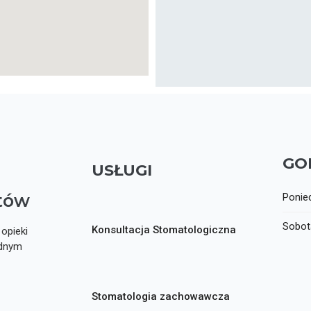
GO
USŁUGI
tów
Ponied
Sobota
Konsultacja Stomatologiczna
opieki
ednym
Stomatologia zachowawcza