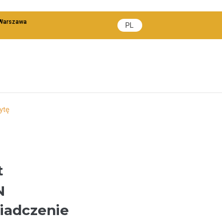
 Warszawa
PL
ytę
t
N
iadczenie