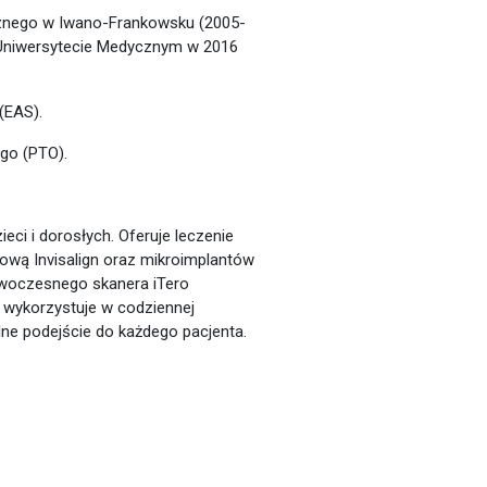
znego w Iwano-Frankowsku (2005-
 Uniwersytecie Medycznym w 2016
(EAS).
go (PTO).
ci i dorosłych. Oferuje leczenie
ową Invisalign oraz mikroimplantów
owoczesnego skanera iTero
 wykorzystuje w codziennej
lne podejście do każdego pacjenta.