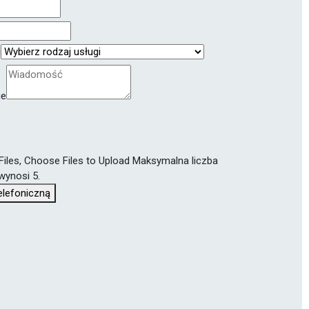
i
ge
Files,
Choose Files to Upload
Maksymalna liczba
wynosi 5.
lefoniczną