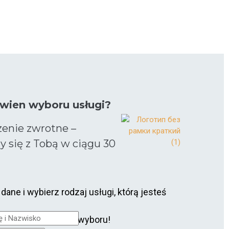
ewien wyboru usługi?
enie zwrotne –
 się z Tobą w ciągu 30
ne i wybierz rodzaj usługi, którą jesteś
ożemy Ci dokonać wyboru!