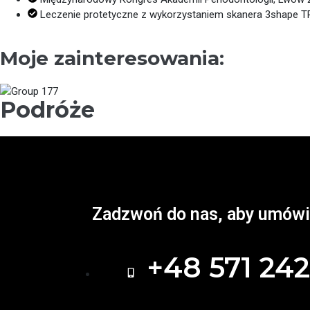
Leczenie protetyczne z wykorzystaniem skanera 3shape T
Moje zainteresowania:
Рodróże
Zadzwoń do nas, aby umówi
+48 571 242